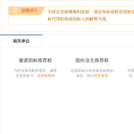
为保证您能够顺利投标，请在投标或购买招标
标代理机构或招标人的解释为准。
相关单位
邀请招标推荐权
面向业主推荐权
与您业务匹配的项目，邀请
急需采购大批设备或材料的
对
您直接参与，
免资格预审
项目，我们
优先推荐
目