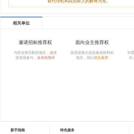
标代理机构或招标人的解释为准。
相关单位
邀请招标推荐权
面向业主推荐权
与您业务匹配的项目，邀请
急需采购大批设备或材料的
对
您直接参与，
免资格预审
项目，我们
优先推荐
目
新手指南
特色服务