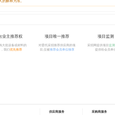
人的解释为准。
向业主推荐权
项目唯一推荐
项目监测
购大批设备或材料的
对委托采招推荐供应商的项
采招网提供项目
监测
目，我们
优先推荐
目,仅被
推荐会员单位独享
提供给会员单
供应商服务
采购商服务