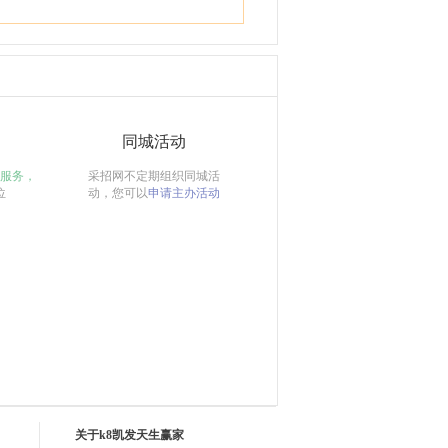
同城活动
服务，
采招网不定期组织同城活
位
动，您可以
申请主办活动
关于k8凯发天生赢家