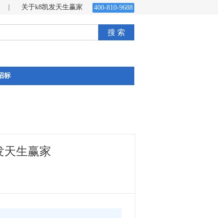
|
关于k8凯发天生赢家
400-810-9688
搜 索
招标
凯发天生赢家