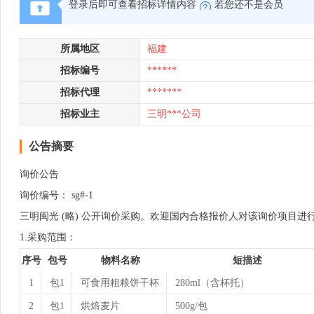
登录后即可查看招标详情内容
若您还不是会员
所属地区
福建
招标编号
******
招标代理
*******
招标业主
三明***公司
公告摘要
询价公告
询价编号： sg#-1
三明闽光 (略) 公开询价采购。欢迎国内合格报价人对该询价项目进
1.采购范围：
序号
包号
物料名称
短描述
1
包1
可食用粗粮饼干杯
280ml（含杯托）
2
包1
烘焙麦片
500g/包