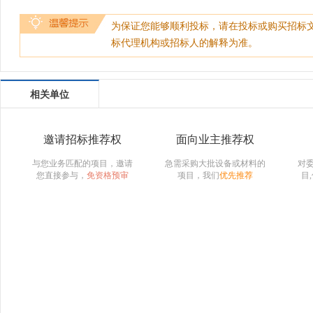
为保证您能够顺利投标，请在投标或购买招标
标代理机构或招标人的解释为准。
相关单位
邀请招标推荐权
面向业主推荐权
与您业务匹配的项目，邀请
急需采购大批设备或材料的
对
您直接参与，
免资格预审
项目，我们
优先推荐
目