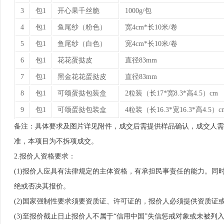
3
包1
开心果千丝脆
1000g/包
4
包1
鱼尾纱（粉色）
宽4cm*长10米/卷
5
包1
鱼尾纱（白色）
宽4cm*长10米/卷
6
包1
花花蛋挞皮
直径83mm
7
包1
黑金花花蛋挞皮
直径83mm
8
包1
可颂蛋挞包装盒
2粒装（长17*宽8.3*高4.5）cm
9
包1
可颂蛋挞包装盒
4粒装（长16.3*宽16.3*高4.5）c
备注：具体要求及图片详见附件，成交后需提供样品确认，成交人需
准，本项目为不拆项成交。
2.报价人资格要求：
(1)报价人应具有法律规定的主体资格，有承担民事责任的能力。
绝或否决其报价。
(2)国家强制性要求须要资质证、许可证的，报价人必须提供资质证
(3)至报价截止日止报价人不属于“信用中国”失信惩戒对象或未被列