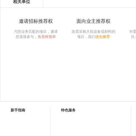
相关单位
邀请招标推荐权
面向业主推荐权
与您业务匹配的项目，邀请
急需采购大批设备或材料的
对
您直接参与，
免资格预审
项目，我们
优先推荐
目
新手指南
特色服务