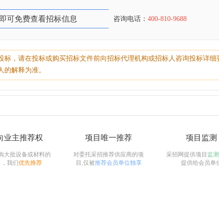
即可免费查看招标信息
咨询电话：
400-810-9688
投标，请在投标或购买招标文件前向招标代理机构或招标人咨询投标详细
人的解释为准。
向业主推荐权
项目唯一推荐
项目监测
购大批设备或材料的
对委托采招推荐供应商的项
采招网提供项目
监测
目，我们
优先推荐
目,仅被
推荐会员单位独享
提供给会员单