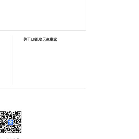
关于k8凯发天生赢家