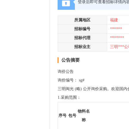
登录后即可查看招标详情内
所属地区
福建
招标编号
******
招标代理
*******
招标业主
三明***公
公告摘要
询价公告
询价编号： sg#
三明闽光 (略) 公开询价采购。欢迎国
1.采购范围：
物料名
序号
包号
称