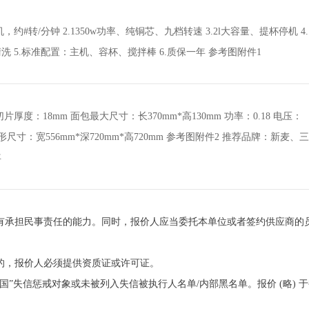
，约#转/分钟 2.1350w功率、纯铜芯、九档转速 3.2l大容量、提杯停机 4.
 5.标准配置：主机、容杯、搅拌棒 6.质保一年 参考图附件1
厚度：18mm 面包最大尺寸：长370mm*高130mm 功率：0.18 电压：
g 外形尺寸：宽556mm*深720mm*高720mm 参考图附件2 推荐品牌：新麦、三
年
，有承担民事责任的能力。同时，报价人应当委托本单位或者签约供应商的
证的，报价人必须提供资质证或许可证。
中国”失信惩戒对象或未被列入失信被执行人名单/内部黑名单。报价 (略)