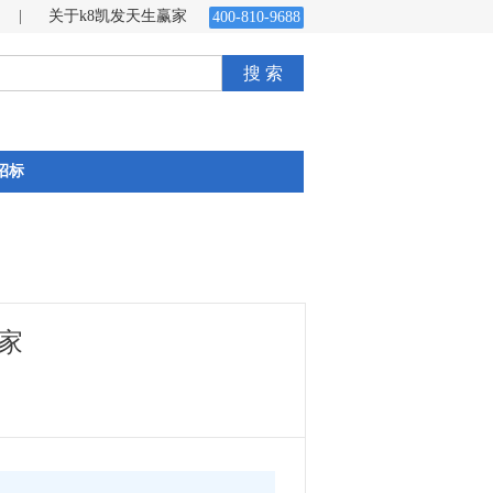
|
关于k8凯发天生赢家
400-810-9688
搜 索
招标
家