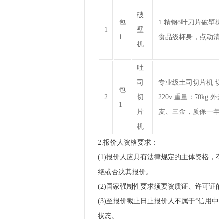
破
包
1.精钢8叶刀片破壁机
1
壁
1
食品级杯身，点动清洗
机
吐
司
专业级土司切片机 切片
包
2
切
220v 重量：70k
1
片
麦、三金，质保一
机
2.报价人资格要求：
(1)报价人应具有法律规定的主体资格
绝或否决其报价。
(2)国家强制性要求须要资质证、许可
(3)至报价截止日止报价人不属于“信用
状态。