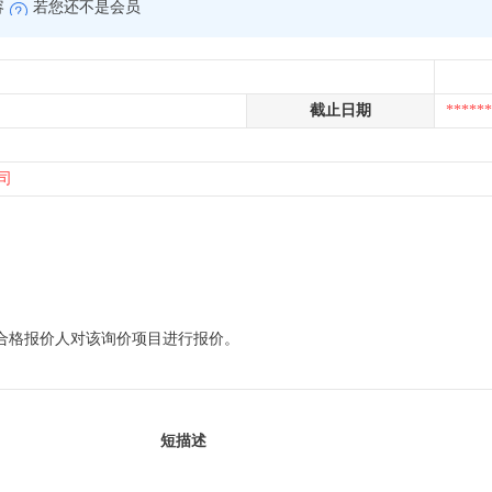
容
若您还不是会员
截止日期
******
司
内合格报价人对该询价项目进行报价。
短描述