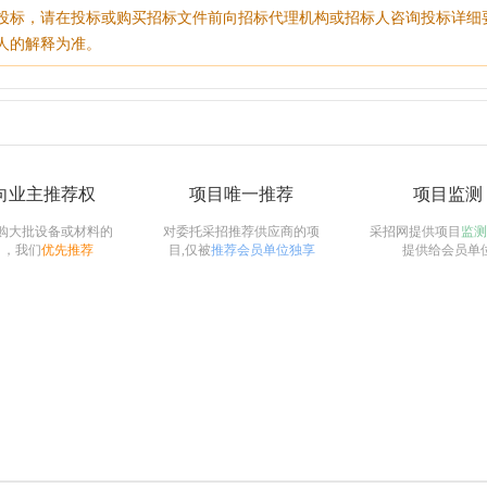
投标，请在投标或购买招标文件前向招标代理机构或招标人咨询投标详细
人的解释为准。
向业主推荐权
项目唯一推荐
项目监测
购大批设备或材料的
对委托采招推荐供应商的项
采招网提供项目
监测
目，我们
优先推荐
目,仅被
推荐会员单位独享
提供给会员单