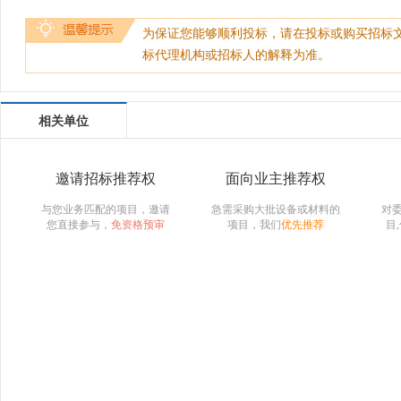
为保证您能够顺利投标，请在投标或购买招标
标代理机构或招标人的解释为准。
相关单位
邀请招标推荐权
面向业主推荐权
与您业务匹配的项目，邀请
急需采购大批设备或材料的
对
您直接参与，
免资格预审
项目，我们
优先推荐
目