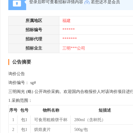
登录后即可查看招标详情内容
若您还不是会员
所属地区
福建
招标编号
******
招标代理
*******
招标业主
三明***公司
公告摘要
询价公告
询价编号： sg#
三明闽光 (略) 公开询价采购。欢迎国内合格报价人对该询价项目进
1.采购范围：
序号
包号
物料名称
短描述
1
包1
可食用粗粮饼干杯
280ml（含杯托）
2
包1
烘焙麦片
500g/包