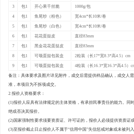
3
包1
开心果千丝脆
1000g/包
4
包1
鱼尾纱（粉色）
宽4cm*长10米/卷
5
包1
鱼尾纱（白色）
宽4cm*长10米/卷
6
包1
花花蛋挞皮
直径83mm
7
包1
黑金花花蛋挞皮
直径83mm
8
包1
可颂蛋挞包装盒
2粒装（长17*宽8.3*高4.5）cm
9
包1
可颂蛋挞包装盒
4粒装（长16.3*宽16.3*高4.5）c
备注：具体要求及图片详见附件，成交后需提供样品确认，成交人需
准，本项目为不拆项成交。
2.报价人资格要求：
(1)报价人应具有法律规定的主体资格，有承担民事责任的能力。
绝或否决其报价。
(2)国家强制性要求须要资质证、许可证的，报价人必须提供资质证
(3)至报价截止日止报价人不属于“信用中国”失信惩戒对象或未被列