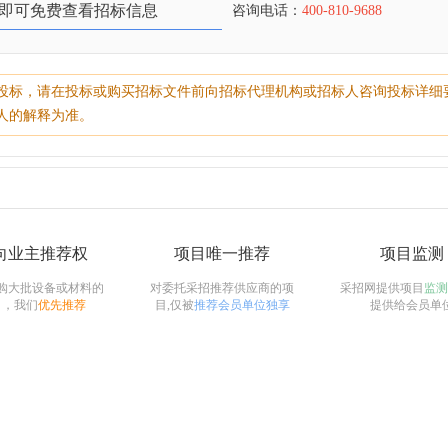
即可免费查看招标信息
咨询电话：
400-810-9688
投标，请在投标或购买招标文件前向招标代理机构或招标人咨询投标详细
人的解释为准。
向业主推荐权
项目唯一推荐
项目监测
购大批设备或材料的
对委托采招推荐供应商的项
采招网提供项目
监测
目，我们
优先推荐
目,仅被
推荐会员单位独享
提供给会员单