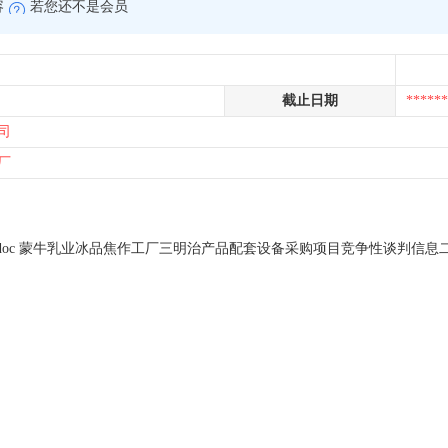
容
若您还不是会员
截止日期
******
司
厂
.doc 蒙牛乳业冰品焦作工厂三明治产品配套设备采购项目竞争性谈判信息二次公