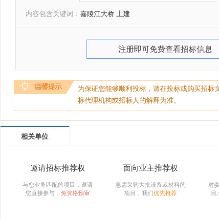
内容包含关键词：
嘉陵江大桥 土建
注册即可免费查看招标信息
为保证您能够顺利投标，请在投标或购买招标
标代理机构或招标人的解释为准。
相关单位
邀请招标推荐权
面向业主推荐权
与您业务匹配的项目，邀请
急需采购大批设备或材料的
对
您直接参与，
免资格预审
项目，我们
优先推荐
目