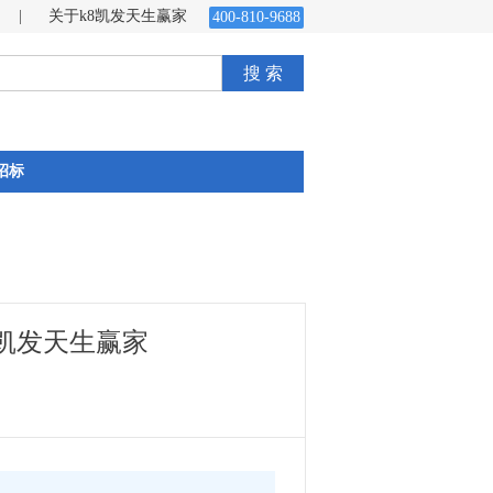
|
关于k8凯发天生赢家
400-810-9688
搜 索
招标
8凯发天生赢家