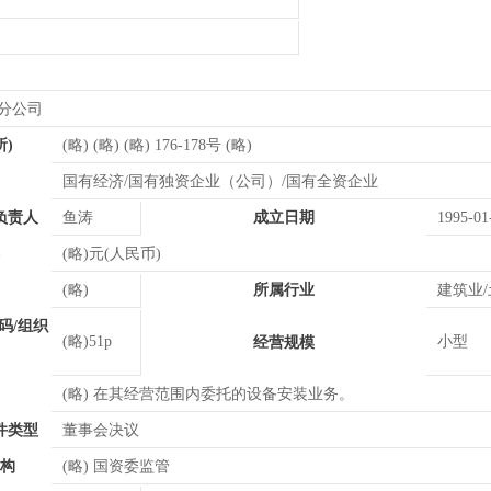
门分公司
所)
(略) (略) (略) 176-178号 (略)
国有经济/国有独资企业（公司）/国有全资企业
负责人
鱼涛
成立日期
1995-01
(略)元(人民币)
(略)
所属行业
建筑业
码/组织
(略)51p
小型
经营规模
(略) 在其经营范围内委托的设备安装业务。
件类型
董事会决议
构
(略) 国资委监管