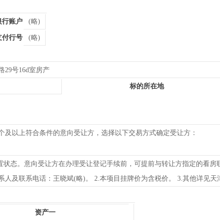
银行账户
(略)
支付行号
(略)
29号16d室房产
标的所在地
个及以上符合条件的意向受让方，选择以下交易方式确定受让方：
闲置状态。意向受让方在办理受让登记手续前，可提前与转让方指定的看房
人及联系电话：王晓斌(略)。 2.本项目挂牌价为含税价。 3.其他详见
资产一