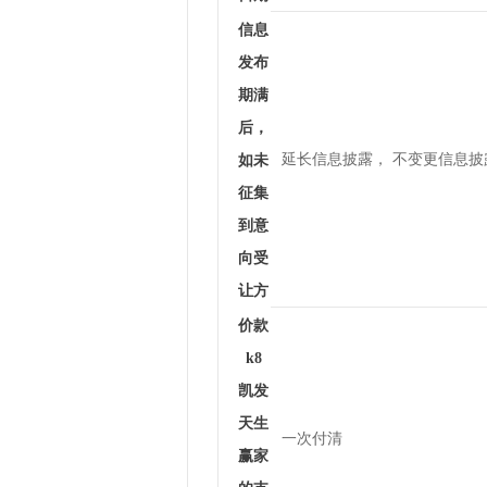
信息
发布
期满
后，
延长信息披露， 不变更信息
如未
征集
到意
向受
让方
价款
k8
凯发
天生
一次付清
赢家