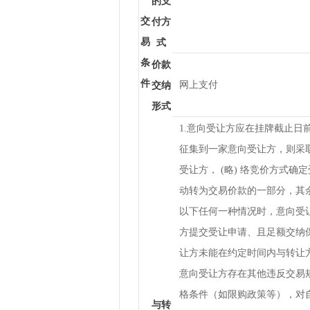
的支
交
付方
易
式
条
价款
件
网上支付
交纳
形式
1.意向受让方应在挂牌截止日
征集到一家意向受让方，则采
受让方， (略) 络竞价方式
动转为交易价款的一部分，其余
以下任何一种情况时，意向受
方提交受让申请、且足额交纳
让方未能在约定时间内与转让
意向受让方存在其他违反交易
格条件（如限购政策等），对
与转