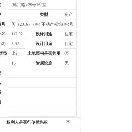
置
(略) (略) 29号16d室
称
类型
房产
编号
闽（2016） (略) 不动产权第(略)号
m2）
112.92
设计用途
住宅
m2）
5.92
设计用途
住宅
类型
出让
土地面积是否共用
否
16
附属设施
无
息
套
绍
绍
权利人是否行使优先权
否