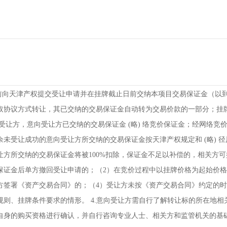
前向天津产权提交受让申请并在挂牌截止日前交纳本项目交易保证金（以到
取协议方式转让，其已交纳的交易保证金自动转为交易价款的一部分；挂
确定受让方，意向受让方已交纳的交易保证金 (略) 络竞价保证金；经网络
未受让成功的意向受让方所交纳的交易保证金按天津产权规定和 (略) 径
让方所交纳的交易保证金将被100%扣除，保证金不足以补偿的，相关方可
保证金后单方撤回受让申请的；（2）在竞价过程中以挂牌价格为起始价格
方签署《资产交易合同》的；（4）受让方未按《资产交易合同》约定的时
规则、挂牌条件要求的情形。 4.意向受让方需自行了解转让标的所在地
自身的购买资格进行确认，并自行咨询专业人士、相关方和监管机关的基