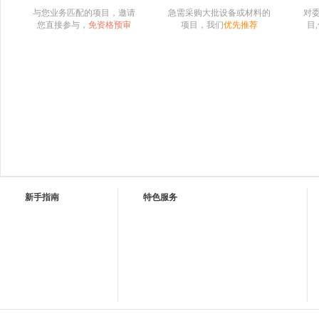
与您业务匹配的项目，邀请
急需采购大批设备或材料的
对
您直接参与，
免资格预审
项目，我们
优先推荐
目
新手指南
特色服务