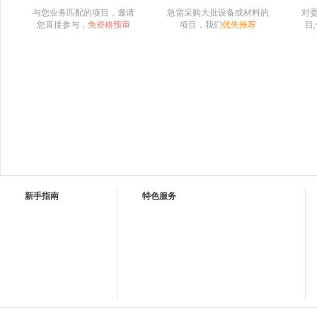
与您业务匹配的项目，邀请
急需采购大批设备或材料的
对
您直接参与，
免资格预审
项目，我们
优先推荐
目
新手指南
特色服务