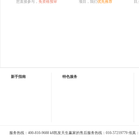
您直接参与，
免资格预审
项目，我们
优先推荐
目
新手指南
特色服务
服务热线：400-810-9688 k8凯发天生赢家的售后服务热线：010-57219779 传真：01