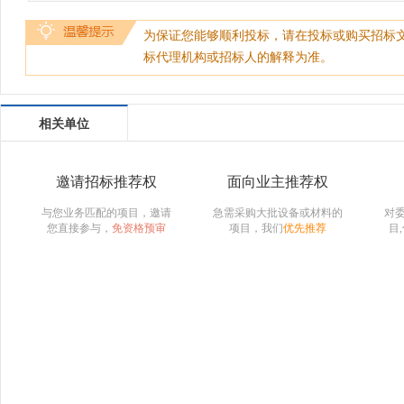
为保证您能够顺利投标，请在投标或购买招标
标代理机构或招标人的解释为准。
相关单位
邀请招标推荐权
面向业主推荐权
与您业务匹配的项目，邀请
急需采购大批设备或材料的
对
您直接参与，
免资格预审
项目，我们
优先推荐
目