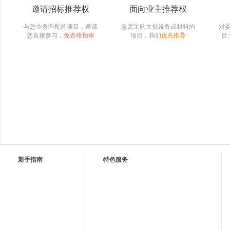
邀请招标推荐权
面向业主推荐权
与您业务匹配的项目，邀请
急需采购大批设备或材料的
对
您直接参与，
免资格预审
项目，我们
优先推荐
目
新手指南
特色服务