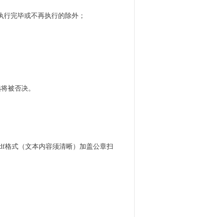
)，已执行完毕或不再执行的除外；
选将被否决。
df格式（文本内容须清晰）加盖公章扫