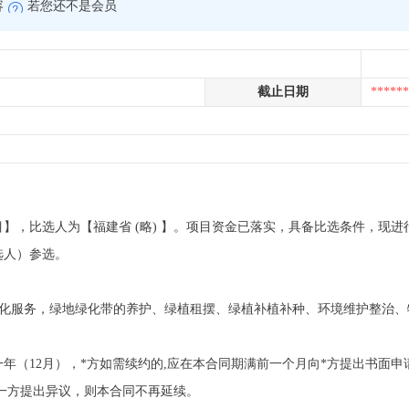
容
若您还不是会员
截止日期
******
】，比选人为【福建省 (略) 】。项目资金已落实，具备比选条件，现
选人）参选。
位绿化服务，绿地绿化带的养护、绿植租摆、绿植补植补种、环境维护整治
（12月），*方如需续约的,应在本合同期满前一个月向*方提出书面申请
一方提出异议，则本合同不再延续。