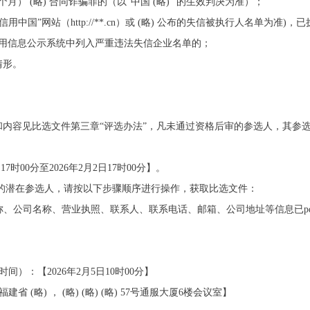
月） (略) 合同诈骗罪的（以“中国 (略) ”的生效判决为准）；
信用中国”网站（http://**.cn）或 (略) 公布的失信被执行人名单为准
信用信息公示系统中列入严重违法失信企业名单的；
情形。
内容见比选文件第三章“评选办法”，凡未通过资格后审的参选人，其参
17时00分至2026年2月2日17时00分】。
选的潜在参选人，请按以下步骤顺序进行操作，获取比选文件：
目名称、公司名称、营业执照、联系人、联系电话、邮箱、公司地址等信息已p
间）：【2026年2月5日10时00分】
 (略) ， (略) (略) (略) 57号通服大厦6楼会议室】