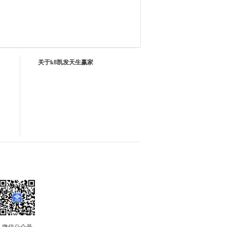
关于k8凯发天生赢家