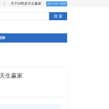
|
关于k8凯发天生赢家
400-810-9688
搜 索
招标
发天生赢家