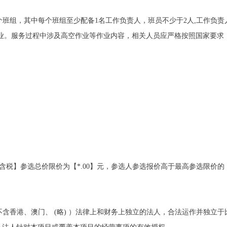
少2个班组，其中每个班组至少配备1名工作负责人，班员不少于2人,工作负
域作业。服务过程中涉及高空作业等作业内容，相关人员应严格按照国家要
不含税】参选总价限价为【*.00】元，参选人参选报价高于最高参选限价
（不含香港、澳门、 (略) ）法律上和财务上独立的法人，合法运作并独