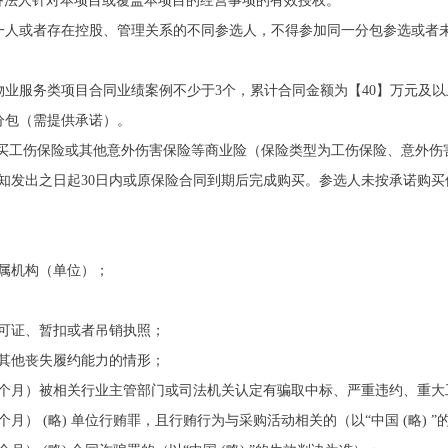
备法人针对本项目或覆盖本项目的经营事项的有效授权。
为同一人或者存在控股、管理关系的不同参选人，不得参加同一分包参选或
日以来物业服务类项目合同业绩案例不少于3个，累计合同金额为【40】万元及
、分包（需提供承诺）。
人员购买工伤保险或其他意外伤害保险等商业险（保险类型为工伤保险、意外
知发出之日起30日内或原保险合同到期后完成购买。参选人未按承诺购
属机构（单位）；
可证、暂扣或者吊销执照；
其他丧失履约能力的情形；
6个月）被相关行业主管部门或司法机关认定有骗取中标、严重违约、重
月） (略) 单位行贿罪，且行贿行为与采购活动相关的（以“中国 (略) 