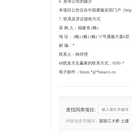
6. 发布公告的媒介
本项目公告仅在中国通服采招门户（http
7. 联系及异议接收方式
采 购 人：福建省 (略)
地 址： (略) (略) (略) 57号通服大厦6层
邮 编：*
联系人：林经理
k8凯发天生赢家的联系方式：0591-*
电子邮件：linxm.*@*hinaccs.cn
查找同类项目:
内容包含关键词：
嘉陵江大桥 土建