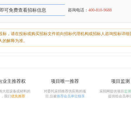
即可免费查看招标信息
咨询电话：
400-810-9688
投标，请在投标或购买招标文件前向招标代理机构或招标人咨询投标详细
人的解释为准。
向业主推荐权
项目唯一推荐
项目监测
购大批设备或材料的
对委托采招推荐供应商的项
采招网提供项目
监测
目，我们
优先推荐
目,仅被
推荐会员单位独享
提供给会员单