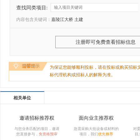
查找同类项目:
内容包含关键词：
嘉陵江大桥 土建
注册即可免费查看招标信息
为保证您能够顺利投标，请在投标或购买招标
标代理机构或招标人的解释为准。
相关单位
邀请招标推荐权
面向业主推荐权
与您业务匹配的项目，邀请
急需采购大批设备或材料的
对
您直接参与，
免资格预审
项目，我们
优先推荐
目