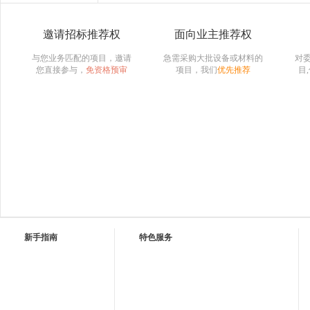
邀请招标推荐权
面向业主推荐权
与您业务匹配的项目，邀请
急需采购大批设备或材料的
对
您直接参与，
免资格预审
项目，我们
优先推荐
目
新手指南
特色服务