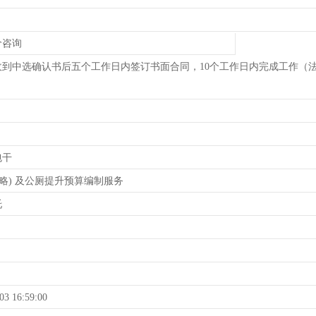
价咨询
收到中选确认书后五个工作日内签订书面合同，10个工作日内完成工作（
包干
(略) 及公厕提升预算编制服务
托
03 16:59:00