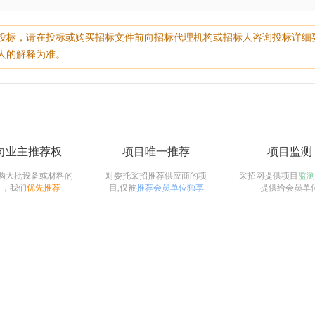
投标，请在投标或购买招标文件前向招标代理机构或招标人咨询投标详细
人的解释为准。
向业主推荐权
项目唯一推荐
项目监测
购大批设备或材料的
对委托采招推荐供应商的项
采招网提供项目
监测
目，我们
优先推荐
目,仅被
推荐会员单位独享
提供给会员单