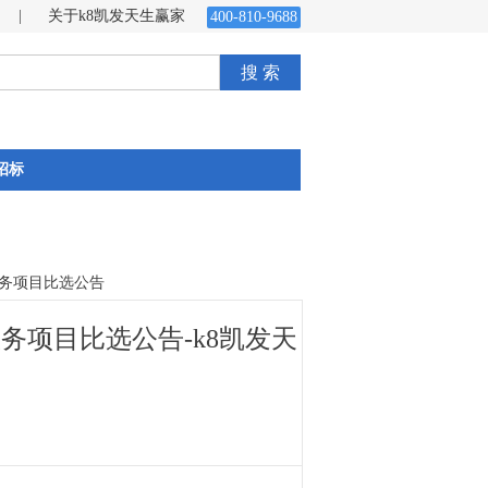
|
关于k8凯发天生赢家
400-810-9688
搜 索
招标
务项目比选公告
项目比选公告-k8凯发天