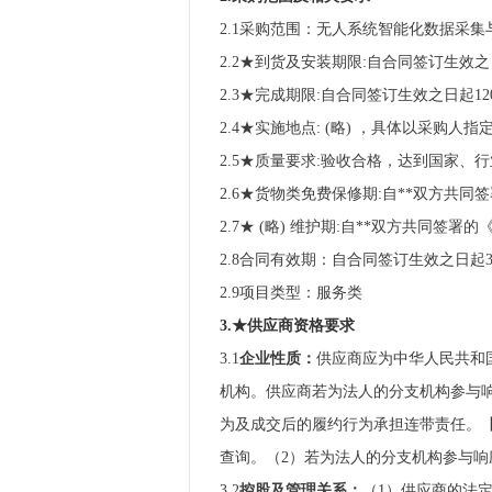
2.1采购范围：无人系统智能化数据采
2.2★到货及安装期限:自合同签订生效
2.3★完成期限:自合同签订生效之日起
2.4★实施地点: (略) ，具体以采购人
2.5★质量要求:验收合格，达到国家
2.6★货物类免费保修期:自**双方共同
2.7★ (略) 维护期:自**双方共同签
2.8合同有效期：自合同签订生效之日起
2.9项目类型：服务类
3.★
供应商
资格要求
3.1
企业性质：
供应商应为中华人民共和
机构。供应商若为法人的分支机构参与
为及成交后的履约行为承担连带责任。
查询。（2）若为法人的分支机构参与
3.2
控股及管理关系：
（1）供应商的法