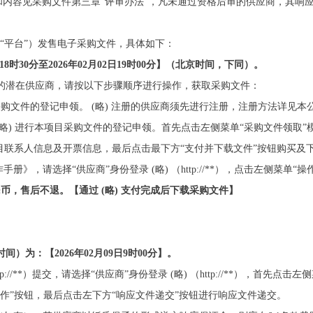
内容见采购文件第三章“评审办法”，凡未通过资格后审的供应商，其响
以下简称“平台”）发售电子采购文件，具体如下：
18
时
3
0
分至202
6
年
02
月
02
日
1
9
时
00
分】（北京时间，下同）。
应的潜在供应商，请按以下步骤顺序进行操作，获取采购文件：
）进行本项目采购文件的登记申领。 (略) 注册的供应商须先进行注册，注册方法详见
商” (略) 进行本项目采购文件的登记申领。首先点击左侧菜单“采购文件领
项目联系人信息及开票信息，最后点击最下方“支付并下载文件”按钮购买及
手册》，请选择“供应商”身份登录 (略) （http://**），点击左侧菜单“
民币，售后不退。【
通过 (略)
支付完成后下载
采购文件
】
时间）为：
【
2026
年
02
月
0
9
日
9
时
00
分】
。
tp://**）提交，请选择“供应商”身份登录 (略) （http://**），首先
操作”按钮，最后点击左下方“响应文件递交”按钮进行响应文件递交。