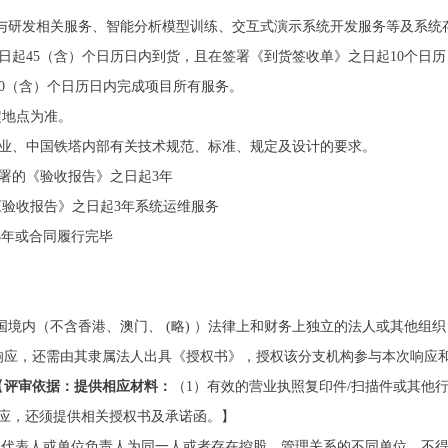
集与研发相关服务、智能分析模型训练、交互式演示系统开发服务等及系统
之日起45（含）个日历日内到货，且在签署《到货签收单》之日起10个日
120（含）个日历日内完成项目所有服务。
指定地点为准。
、行业、中国铁塔内部有关技术规范、标准、规定及设计的要求。
签署的《验收报告》之日起3年
署的《验收报告》之日起3年系统运维服务
3年或合同履行完毕
国境内（不含香港、澳门、 (略) ）法律上和财务上独立的法人或其他组
响应，还需由其隶属法人出具《授权书》，授权该分支机构参与本次响应
【
评审依据：提供相应材料：
（1）有效的营业执照复印件/扫描件或其他行
响应，还须提供相关授权书及承诺函。】
定代表人或单位负责人为同一人或者存在控股、管理关系的不同单位，不