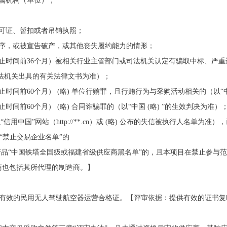
属机构（单位）；
可证、暂扣或者吊销执照；
程序，或被宣告破产，或其他丧失履约能力的情形；
止时间前36个月）被相关行业主管部门或司法机关认定有骗取中标、严
司法机关出具的有关法律文书为准）；
时间前60个月） (略) 单位行贿罪，且行贿行为与采购活动相关的（以“中国
间前60个月） (略) 合同诈骗罪的（以“中国 (略) ”的生效判决为准）
“信用中国”网站（http://**.cn）或 (略) 公布的失信被执行人名单
建省“禁止交易企业名单”的
投标同类产品“中国铁塔全国级或福建省级供应商黑名单”的，且本项目在禁止参与
商也包括其所代理的制造商。】
颁发有效的民用无人驾驶航空器运营合格证。【评审依据：提供有效的证书复