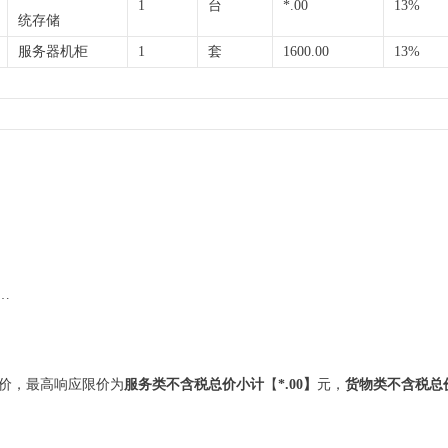
1
台
*.00
13%
统存储
服务器机柜
1
套
1600.00
13%
…
价，最高响应限价为
服务类
不含税总价
小计
【
*.00】
元，
货物类
不含税总