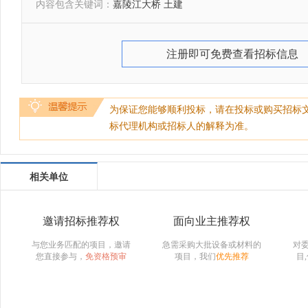
内容包含关键词：
嘉陵江大桥 土建
注册即可免费查看招标信息
为保证您能够顺利投标，请在投标或购买招标
标代理机构或招标人的解释为准。
相关单位
邀请招标推荐权
面向业主推荐权
与您业务匹配的项目，邀请
急需采购大批设备或材料的
对
您直接参与，
免资格预审
项目，我们
优先推荐
目