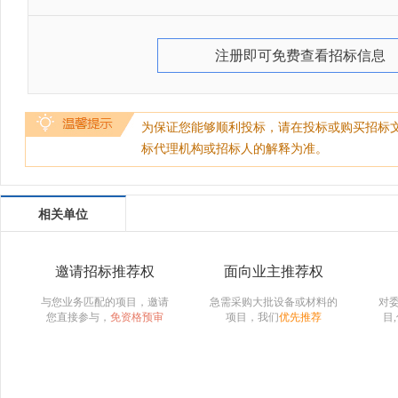
注册即可免费查看招标信息
为保证您能够顺利投标，请在投标或购买招标
标代理机构或招标人的解释为准。
相关单位
邀请招标推荐权
面向业主推荐权
与您业务匹配的项目，邀请
急需采购大批设备或材料的
对
您直接参与，
免资格预审
项目，我们
优先推荐
目