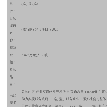
单
(略) 场 (略)
位：
采购
项目
(略) (略) 建设项目（2025）
名
称：
预算
金
734.*万元(人民币)
额：
采购
品
目：
采购内容:行业应用软件开发服务 采购数量:1.0000项 主
采购
助力实现服务政府、 (略) 监、服务企业、服务社会的整体
需求
是优化营商环境配套升级改造。（2） (略) ：一 (略) 