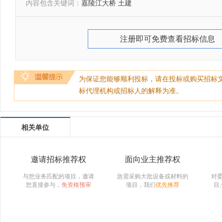
内容包含关键词：
嘉陵江大桥 土建
注册即可免费查看招标信息
为保证您能够顺利投标，请在投标或购买招标
标代理机构或招标人的解释为准。
相关单位
邀请招标推荐权
面向业主推荐权
与您业务匹配的项目，邀请
急需采购大批设备或材料的
对
您直接参与，
免资格预审
项目，我们
优先推荐
目