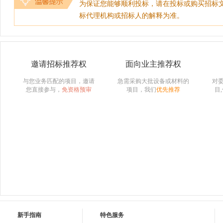
为保证您能够顺利投标，请在投标或购买招标
标代理机构或招标人的解释为准。
邀请招标推荐权
面向业主推荐权
与您业务匹配的项目，邀请
急需采购大批设备或材料的
对
您直接参与，
免资格预审
项目，我们
优先推荐
目
新手指南
特色服务