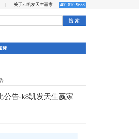
|
关于k8凯发天生赢家
400-810-9688
搜 索
招标
告
公告-k8凯发天生赢家