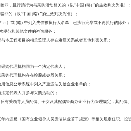
行贿罪，且行贿行为与采购活动相关的（以“中国 (略) ”的生效判决为准）
骗罪的（以“中国 (略) ”的生效判决为准）；
p://**.cn）或 (略) 中列入失信被执行人名单，已执行完毕或不再执行的除外；
技术规范和其他文件的咨询服务；
者与本工程项目的相关监理人存在隶属关系或者其他利害关系；
或采购代理机构同为一个法定代表人；
或采购代理机构存在控股或参股关系；
信用信息公示系统中列入严重违法失信企业名单的；
商法定代表人并参与采购活动的；
上管理人员违反有关领导人员配偶、子女及其配偶经商办企业行为管理规定，其配
后三年内违反《国有企业领导人员廉洁从业若干规定》等相关规定任职、投