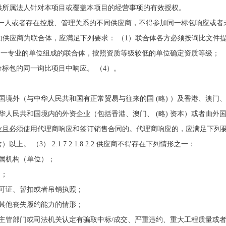
供所属法人针对本项目或覆盖本项目的经营事项的有效授权。
人为同一人或者存在控股、管理关系的不同供应商，不得参加同一标包响应或
询比联合体响应。如供应商为联合体，应满足下列要求： （1）联合体各方必须按询
同一专业的单位组成的联合体，按照资质等级较低的单位确定资质等级； 
标包的同一询比项目中响应。 （4）。
境外（与中华人民共和国有正常贸易与往来的国 (略) ）及香港、澳门、 
人民共和国境内的外资企业（包括香港、澳门、 (略) 资本）或者由外国投
且必须使用代理商响应和签订销售合同的。代理商响应的，应满足下列要求
 （3） 2.1.7 2.1.8 2.2 供应商不得存在下列情形之一：
属机构（单位）；
的；
可证、暂扣或者吊销执照；
其他丧失履约能力的情形；
主管部门或司法机关认定有骗取中标/成交、严重违约、重大工程质量或