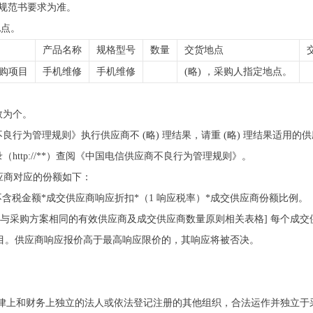
规范书要求为准。
地点。
产品名称
规格型号
数量
交货地点
采购项目
手机维修
手机维修
(略) ，采购人指定地点。
数为个。
行为管理规则》执行供应商不 (略) 理结果，请重 (略) 理结果适用
http://**）查阅《中国电信供应商不良行为管理规则》。
供应商对应的份额如下：
不含税金额*成交供应商响应折扣*（1 响应税率）*成交供应商份额比例。
自行编辑与采购方案相同的有效供应商及成交供应商数量原则相关表格] 每个成交供
本项目。供应商响应报价高于最高响应限价的，其响应将被否决。
境内法律上和财务上独立的法人或依法登记注册的其他组织，合法运作并独立