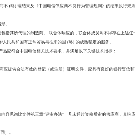
供应商不 (略) 理结果及《中国电信供应商不良行为管理规则》的结果执行
情形。
包括其所代理的制造商。 联合体响应的，联合体成员均不得存在上述任一情
中华人民共和国有正常贸易与往来的国 (略) 的成熟稳定的服务。
2.3.5 2.3.6 产品应符合中国电信相关技术要求，并满足以下关键技术指标：
 制造商应提供合法有效的登记（或注册）证明文件，应具有良好的银行资信和商业信誉。 2.4.2
内容见询比文件第三章“评审办法”，凡未通过资格后审的供应商，其响
下同）。