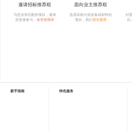
邀请招标推荐权
面向业主推荐权
与您业务匹配的项目，邀请
急需采购大批设备或材料的
对
您直接参与，
免资格预审
项目，我们
优先推荐
目
新手指南
特色服务