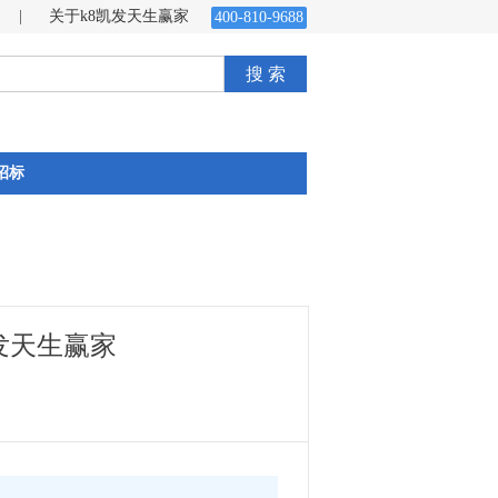
|
关于k8凯发天生赢家
400-810-9688
搜 索
招标
凯发天生赢家