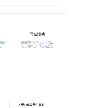
同城活动
服务，
采招网不定期组织同城活
位
动，您可以
申请主办活动
关于k8凯发天生赢家