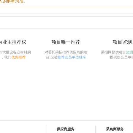
人的解释为准。
向业主推荐权
项目唯一推荐
项目监测
购大批设备或材料的
对委托采招推荐供应商的项
采招网提供项目
监测
目，我们
优先推荐
目,仅被
推荐会员单位独享
提供给会员单
供应商服务
采购商服务