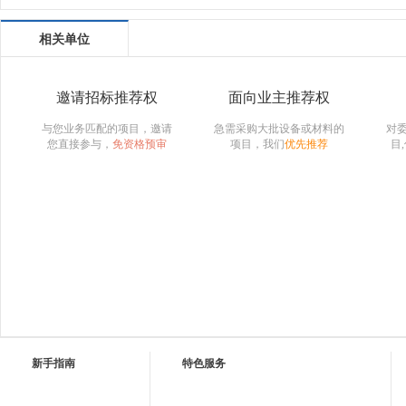
相关单位
邀请招标推荐权
面向业主推荐权
与您业务匹配的项目，邀请
急需采购大批设备或材料的
对
您直接参与，
免资格预审
项目，我们
优先推荐
目
新手指南
特色服务