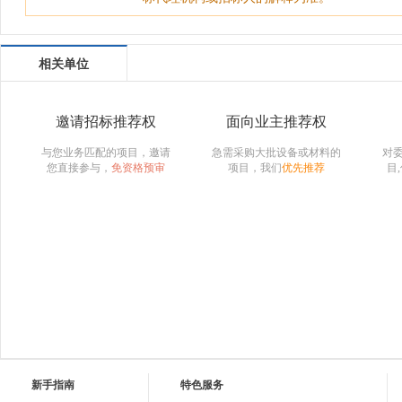
相关单位
邀请招标推荐权
面向业主推荐权
与您业务匹配的项目，邀请
急需采购大批设备或材料的
对
您直接参与，
免资格预审
项目，我们
优先推荐
目
新手指南
特色服务