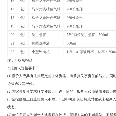
16
包1
马卡龙浅粉色气球
260长条形
17
包1
马卡龙浅桔色气球
260长条形
18
包1
马卡龙嫩粉色气球
260长条形
19
包1
马卡龙浅紫色气球
260长条形
20
包1
洗手凝胶
75%酒精洗手凝胶，500ml
21
包1
抗菌洗手液
500ml
22
包1
小型绞肉机
1.8l，加厚玻璃杯，功率：300
注：可拆项报价
2.报价人资格要求：
(1)报价人应具有法律规定的主体资格，有承担民事责任的能力。
绝或否决其报价。
(2)国家强制性要求须要资质证、许可证的，报价人必须提供资质证
(3)至报价截止日止报价人不属于“信用中国”失信惩戒对象或未被列
状态。
(4)单位负责人为同一人或者存在控股、管理关系的不同单位，不得