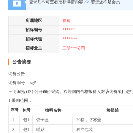
登录后即可查看招标详情内容
若您还不是会员
所属地区
福建
招标编号
******
招标代理
*******
招标业主
三明***公司
公告摘要
询价公告
询价编号： sg#
三明闽光 (略) 公开询价采购。欢迎国内合格报价人对该询价项目进
1.采购范围：
序号
包号
物料名称
短描述
1
包1
饺子盒
20格，防雾盖
2
包1
暖贴
独立包装