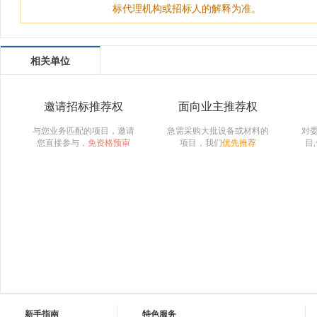
标代理机构或招标人的解释为准。
相关单位
邀请招标推荐权
面向业主推荐权
与您业务匹配的项目，邀请
急需采购大批设备或材料的
对
您直接参与，
免资格预审
项目，我们
优先推荐
目
新手指南
特色服务