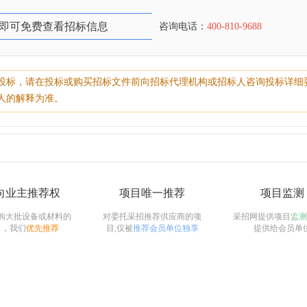
即可免费查看招标信息
咨询电话：
400-810-9688
投标，请在投标或购买招标文件前向招标代理机构或招标人咨询投标详细
人的解释为准。
向业主推荐权
项目唯一推荐
项目监测
购大批设备或材料的
对委托采招推荐供应商的项
采招网提供项目
监测
目，我们
优先推荐
目,仅被
推荐会员单位独享
提供给会员单