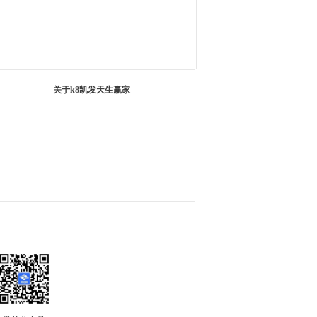
关于k8凯发天生赢家