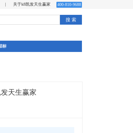
|
关于k8凯发天生赢家
400-810-9688
搜 索
招标
8凯发天生赢家