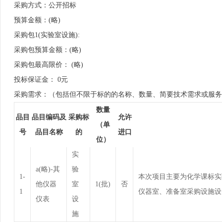
采购方式：公开招标
预算金额：(略)
采购包1(实验室设施):
采购包预算金额：(略)
采购包最高限价： (略)
投标保证金： 0元
采购需求：（包括但不限于标的的名称、数量、简要技术需求或服务
数量
品目
品目编码及
采购标
允许
（单
号
品目名称
的
进口
位）
实
a(略)-其
验
1-
本次项目主要为化学课标实
他仪器
室
1(批)
否
1
仪器室、准备室采购设施设
仪表
设
施