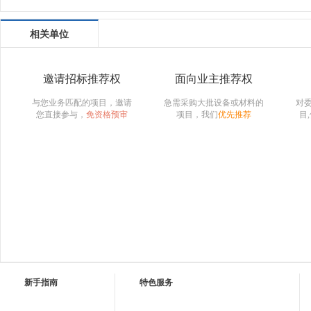
相关单位
邀请招标推荐权
面向业主推荐权
与您业务匹配的项目，邀请
急需采购大批设备或材料的
对
您直接参与，
免资格预审
项目，我们
优先推荐
目
新手指南
特色服务