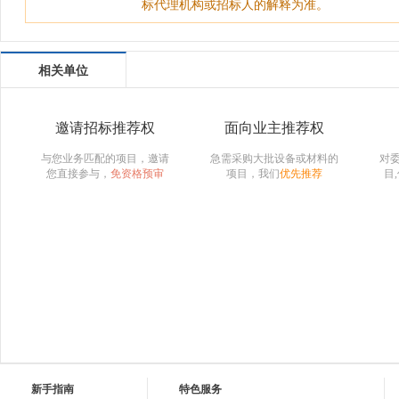
标代理机构或招标人的解释为准。
相关单位
邀请招标推荐权
面向业主推荐权
与您业务匹配的项目，邀请
急需采购大批设备或材料的
对
您直接参与，
免资格预审
项目，我们
优先推荐
目
新手指南
特色服务