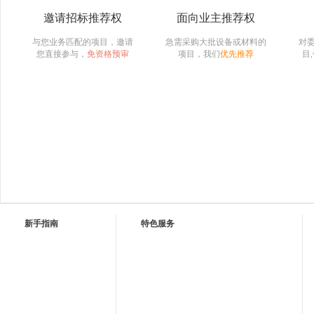
邀请招标推荐权
面向业主推荐权
与您业务匹配的项目，邀请
急需采购大批设备或材料的
对
您直接参与，
免资格预审
项目，我们
优先推荐
目
新手指南
特色服务