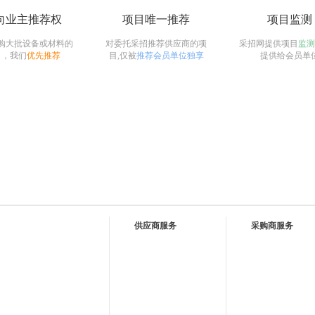
向业主推荐权
项目唯一推荐
项目监测
购大批设备或材料的
对委托采招推荐供应商的项
采招网提供项目
监测
目，我们
优先推荐
目,仅被
推荐会员单位独享
提供给会员单
供应商服务
采购商服务