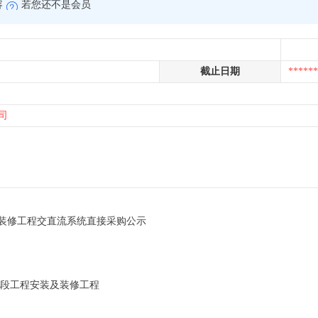
容
若您还不是会员
截止日期
******
司
装修工程交直流系统直接采购公示
延段工程安装及装修工程