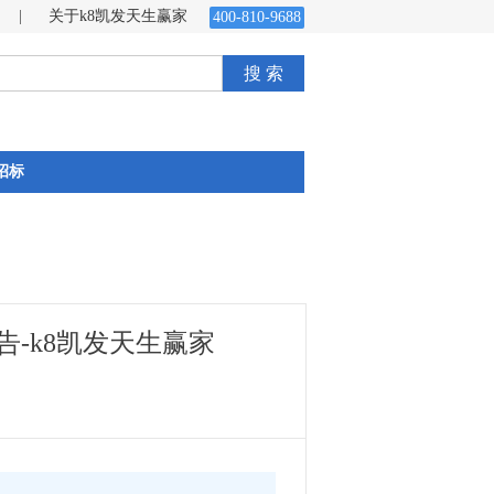
|
关于k8凯发天生赢家
400-810-9688
搜 索
招标
-k8凯发天生赢家