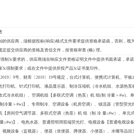
述
制的供应商，须根据投标(响应)格式文件要求提供资格承诺函，否则，视
规定提交供应商的资格及资信文件，按资格审查 (略) 理。
有强制3c要求的，供应商须在响应文件资格证明文件中提供书面承诺，承
家3c强制要求；或在文件中提供所投产品3c证书复印件。
2019〕9号、财库〔2019〕19号规定，台式计算机、便携式计算机、平板
光打印机、针式打印机、液晶显示器、制冷压缩机（冷水机组、水源热泵
收式冷水机组）、空调机组【多联式空调（热泵）机 组(制 冷量＞#w)、
(制冷量＞#w)】、专用制冷、空调设备（机房空调）、镇流器（管型荧光
机【房间空气调节器、多联式空调（热泵）机 组（制 冷 量≤#w）、单元
冷量≤#w)】、电热水器、普通照明用双端荧光灯、电视设备【普通电视设
、视频设备（监视器）、便器（坐便器、蹲便器、小便器）、水嘴等品目