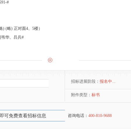
红、0591-#
(略)
3号4、5楼（ (略) (略) 正对面4、5楼）
刘韦华、吕兵#
招标进展阶段：
报名中...
附件类型：
标书
即可免费查看招标信息
咨询电话：
400-810-9688