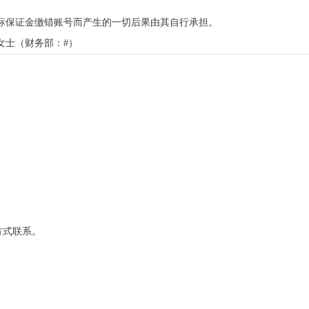
标保证金缴错账号而产生的一切后果由其自行承担。
女士（财务部：#）
方式联系。
道东段28号