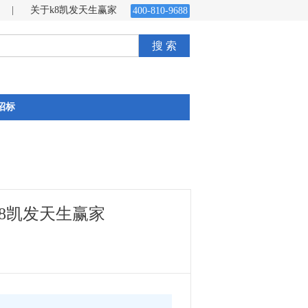
|
关于k8凯发天生赢家
400-810-9688
搜 索
招标
8凯发天生赢家