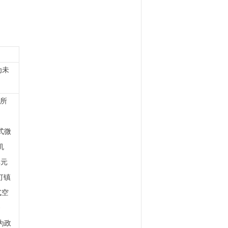
为未
诺所
式微
机
单元
灯镇
式空
备
为政