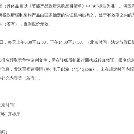
品（具体品目以《节能产品政府采购品目清单》中“★”标注为准）。供应
所投政府强制采购产品由国家确定的认证机构出具的、处于有效期之内的
件（若有），否则报价无效。
月24日，每天上午8:30至12:00，下午14:30至17:30。（北京时间，法定节假
式报名领取竞争性谈判文件，需在转账后把银行回执或转账凭证、报名信
息，发送至福建顺恒 (略) 电子邮箱（*@*q.com）。未在规定时间
件补充内容等（若有）。
（北京时间）
 (略) 开标厅
时间）