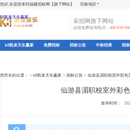
您好,欢迎您来到福建招标网【旗下网站】
切换地区
k8凯发天生赢家
采招网旗下网站
全国免费咨询电话：
400-810-96
k8凯发天生赢家
免费招标
招标公告
中标结果
招标
您所在的位置： >
k8凯发天生赢家
>
招标公告
>
仙游县湄职校室外彩色
仙游县湄职校室外彩色
发布时间：
202