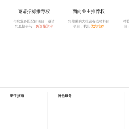
邀请招标推荐权
面向业主推荐权
与您业务匹配的项目，邀请
急需采购大批设备或材料的
对
您直接参与，
免资格预审
项目，我们
优先推荐
目
新手指南
特色服务