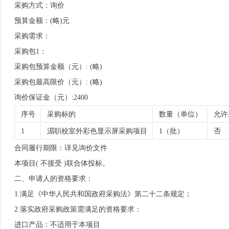
采购方式：询价
预算金额：(略)元
采购需求：
采购包1：
采购包预算金额（元）: (略)
采购包最高限价（元）: (略)
询价保证金（元）:2400
序号
采购标的
数量（单位）
允许
1
湄职校室外彩色显示屏采购项目
1（批）
否
合同履行期限：详见询价文件
本项目( 不接受 )联合体投标。
二、申请人的资格要求：
1.满足《中华人民共和国政府采购法》第二十二条规定；
2.落实政府采购政策需满足的资格要求：
进口产品：不适用于本项目