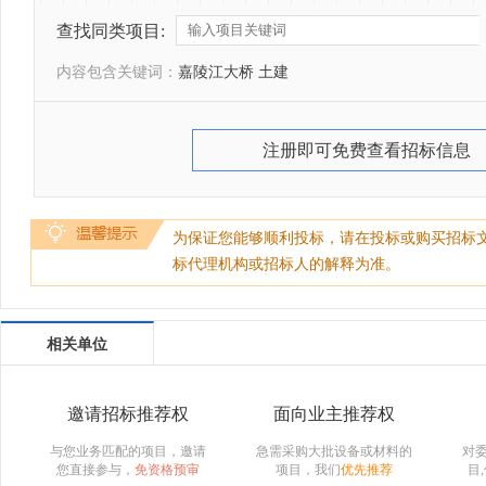
查找同类项目:
内容包含关键词：
嘉陵江大桥 土建
注册即可免费查看招标信息
为保证您能够顺利投标，请在投标或购买招标
标代理机构或招标人的解释为准。
相关单位
邀请招标推荐权
面向业主推荐权
与您业务匹配的项目，邀请
急需采购大批设备或材料的
对
您直接参与，
免资格预审
项目，我们
优先推荐
目