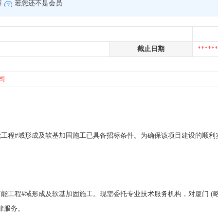
容
若您还不是会员
截止日期
******
司
略) 码头扩能工程#域形成及软基加固施工已具备招标条件。为确保该项目建设的
 码头扩能工程#域形成及软基加固施工。现需委托专业技术服务机构，对厦门 (略) 
法律服务。