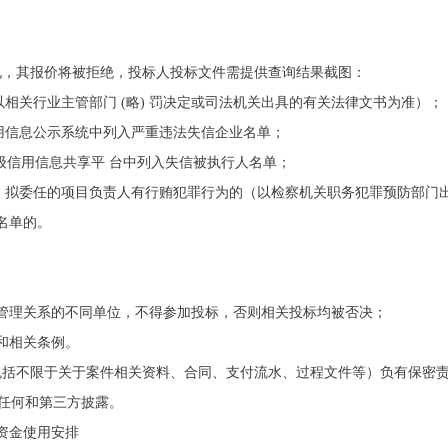
下情况，其报价将被拒绝，投标人投标文件需提供查询结果截图：
（以相关行业主管部门 (略) 罚决定或司法机关出具的有关法律文书为准）；
信用信息公示系统中列入严重违法失信企业名单；
）或各级信用信息共享平 台中列入失信被执行人名单；
表人、拟委任的项目负责人有行贿犯罪行为的（以检察机关职务犯罪预防部门
注名单的。
股、管理关系的不同单位，不得参加投标，否则相关投标均被否决；
令和相关条例。
秘密（包括不限于关于案件相关资料、合同、支付流水、过程文件等）负有保密
任何和第三方披露。
位资金使用安排