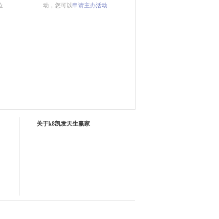
位
动，您可以
申请主办活动
关于k8凯发天生赢家