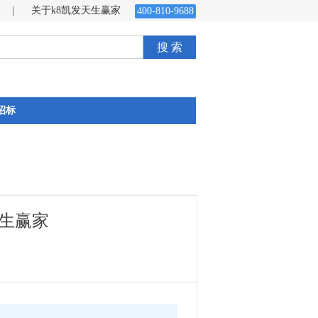
|
关于k8凯发天生赢家
400-810-9688
搜 索
招标
天生赢家