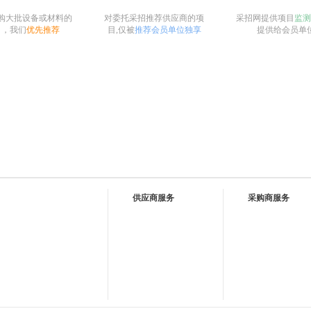
购大批设备或材料的
对委托采招推荐供应商的项
采招网提供项目
监测
目，我们
优先推荐
目,仅被
推荐会员单位独享
提供给会员单
供应商服务
采购商服务