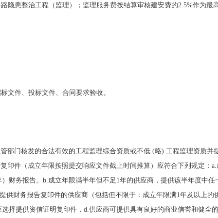
农村公路隐患整治工程（监理）；监理服务费按结算审核建安费的2.5%作为最
。
准、招标文件、投标文件、合同要求验收。
主管部门核发的合法有效的工程监理综合资质或不低 (略) 工程监理资质
告复印件（成立年限按照提交响应文件截止时间推算）应符合下列规定：a
24年）财务报告。b.成立年限满半年但不足1年的供应商，提供该半年度
规定提供财务报告复印件的供应商（包括但不限于：成立年限满1年及以上的
选择提供资信证明复印件，d.供应商可提供具有良好的商业信誉和健全