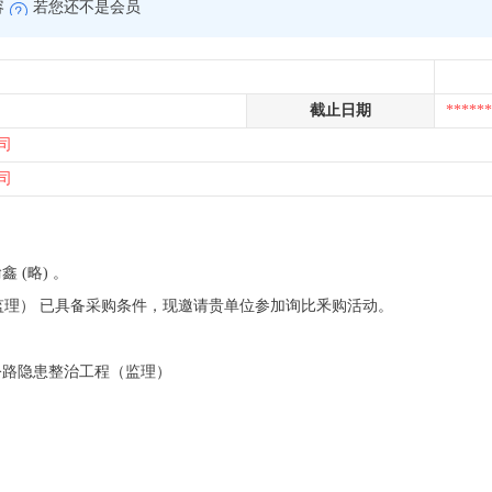
容
若您还不是会员
截止日期
******
司
司
鑫 (略) 。
（监理） 已具备采购条件，现邀请贵单位参加询比釆购活动。
农村公路隐患整治工程（监理）