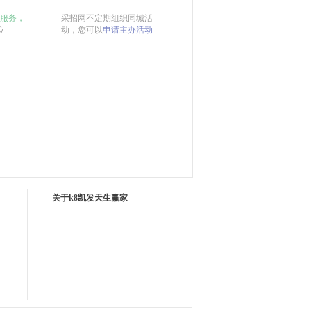
服务，
采招网不定期组织同城活
位
动，您可以
申请主办活动
关于k8凯发天生赢家