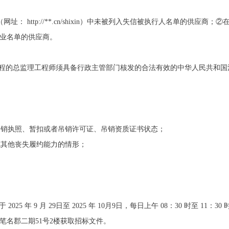
”（网址： http://**.cn/shixin）中未被列入失信被执行人名单的供
失信企业名单的供应商。
工程的总监理工程师须具备行政主管部门核发的合法有效的中华人民共和国
。
吊销执照、暂扣或者吊销许可证、吊销资质证书状态；
或其他丧失履约能力的情形；
5 年 9 月 29日至 2025 年 10月9日，每日上午 08：30 时至 11：30 
梦笔名郡二期51号2楼获取招标文件。