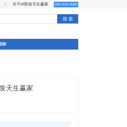
|
关于k8凯发天生赢家
400-810-9688
搜 索
招标
凯发天生赢家