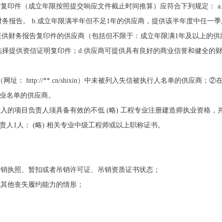
告复印件（成立年限按照提交响应文件截止时间推算）应符合下列规定： a
年）财务报告。 b.成立年限满半年但不足1年的供应商，提供该半年度中任
规定提供财务报告复印件的供应商（包括但不限于：成立年限满1年及以上的
择提供资信证明复印件；d.供应商可提供具有良好的商业信誉和健全的
”（网址： http://**.cn/shixin）中未被列入失信被执行人名单的供
失信企业名单的供应商。
投入的项目负责人须具备有效的不低 (略) 工程专业注册建造师执业资格
责人1人： (略) 相关专业中级工程师或以上职称证书。
吊销执照、暂扣或者吊销许可证、吊销资质证书状态；
或其他丧失履约能力的情形；