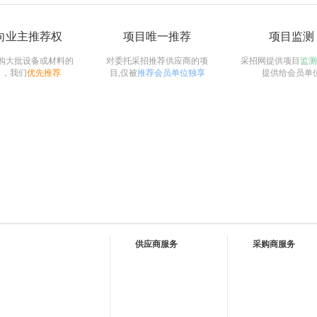
向业主推荐权
项目唯一推荐
项目监测
购大批设备或材料的
对委托采招推荐供应商的项
采招网提供项目
监测
目，我们
优先推荐
目,仅被
推荐会员单位独享
提供给会员单
供应商服务
采购商服务