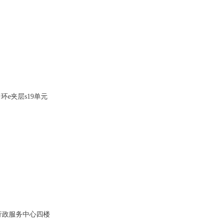
岛中环e夹层s19单元
行政服务中心四楼