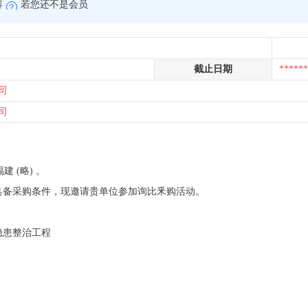
容
若您还不是会员
截止日期
******
司
司
福建 (略) 。
已具备采购条件，现邀请贵单位参加询比釆购活动。
隐患整治工程