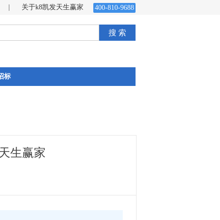
|
关于k8凯发天生赢家
400-810-9688
搜 索
招标
发天生赢家