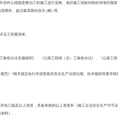
25年农村公路隐患整治工程施工进行采购，项目施工招标控制价按项目预算审核价
限价，超过最高限价按无 (略) 理。
，详见工程量清单。
工验收办法实施细则》、《公路工程竣（交）工验收办法》、《公路工程质量检验评定
全技术规范》*相关规定执行并按照相关安全生产法律法规、技术规程等要求
施工总承包三级及以上资质，具备有效的以上资质和《施工企业安全生产许可
知资料）。