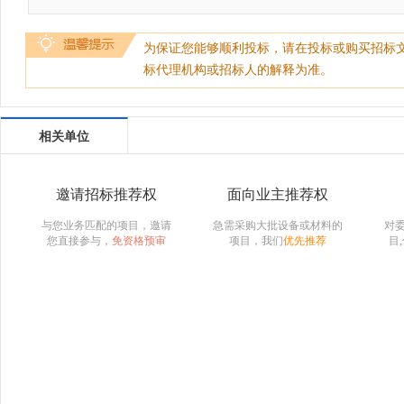
为保证您能够顺利投标，请在投标或购买招标
标代理机构或招标人的解释为准。
相关单位
邀请招标推荐权
面向业主推荐权
与您业务匹配的项目，邀请
急需采购大批设备或材料的
对
您直接参与，
免资格预审
项目，我们
优先推荐
目