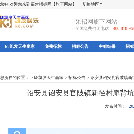
您好,欢迎您来到福建招标网【旗下网站】
切换地区
k8凯发天生赢家
采招网旗下网站
全国免费咨询电话：
400-810-96
k8凯发天生赢家
免费招标
招标公告
中标结果
招标
您所在的位置： >
k8凯发天生赢家
>
招标公告
>
诏安县诏安县官陂镇新
诏安县诏安县官陂镇新径村庵背坑
发布时间：
20