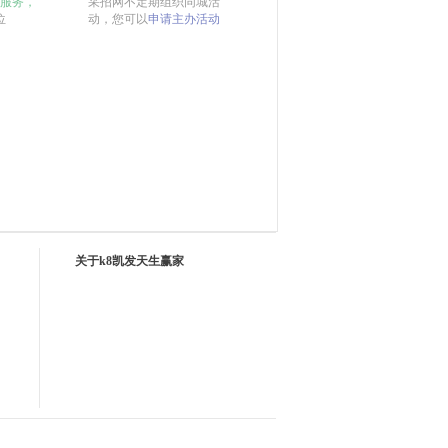
服务，
采招网不定期组织同城活
位
动，您可以
申请主办活动
关于k8凯发天生赢家