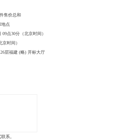
文件售价总和
和地点
日 09点30分（北京时间）
（北京时间）
#楼26层福建 (略) 开标大厅
式联系。