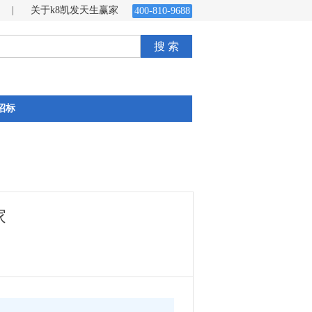
|
关于k8凯发天生赢家
400-810-9688
搜 索
招标
家