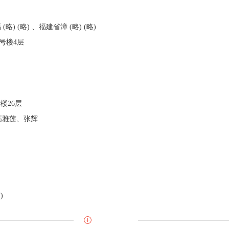
省福 (略) (略) 、福建省漳 (略) (略)
7号林浦广场5号楼4层
金工#
)
s (略) c区c3#楼26层
式：陈苗琳、高雅莲、张辉
)