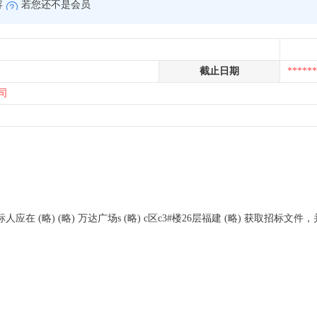
容
若您还不是会员
截止日期
******
司
(略) (略) 万达广场s (略) c区c3#楼26层福建 (略) 获取招标文件，并