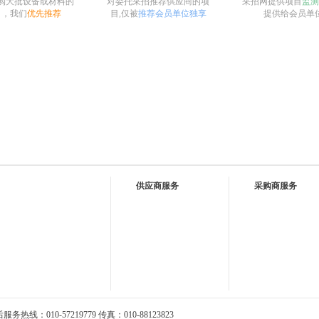
购大批设备或材料的
对委托采招推荐供应商的项
采招网提供项目
监测
目，我们
优先推荐
目,仅被
推荐会员单位独享
提供给会员单
供应商服务
采购商服务
热线：010-57219779 传真：010-88123823