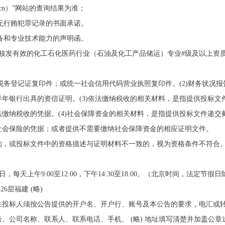
://**.cn）”网站的查询结果为准；
内无行贿犯罪记录的书面承诺。
设备和专业技术能力的声明函。
核发有效的化工石化医药行业（石油及化工产品储运）专业#级及以上资
和税务登记证复印件；或统一社会信用代码营业执照复印件。(2)财务状况
近半年银行出具的资信证明。(3)依法缴纳税收的相关材料，是指提供投标
缴纳税收的凭据。(4)社会保障资金的相关材料，是指提供投标文件递交
社会保险的凭据；或者提供不需要缴纳社会保障资金的相应证明文件。
的，或投标文件中的资格描述与证明材料不一致的，视为资格条件不符合
月05日，每天上午9:00至12:00，下午14:30至18:00。（北京时间，法定节假
楼26层福建 (略)
标人须按公告提供的开户名、开户行、账号及本公告的要求，电汇或转 (略
、公司名称、联系人、联系电话、手机、 (略) 地址填写清楚并加盖公章