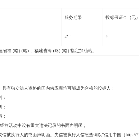
服务期限
投标保证金（元
2年
#
建省福 (略) (略) 、福建省漳 (略) (略) 指定加油站。
的，具有独立法人资格的国内供应商均可能成为合格的投标人；
料；
料；
料；
内在经营活动中没有重大违法记录的书面声明函；
被执行人的书面声明函。失信被执行人信息查询以“信用中国（http://**.c