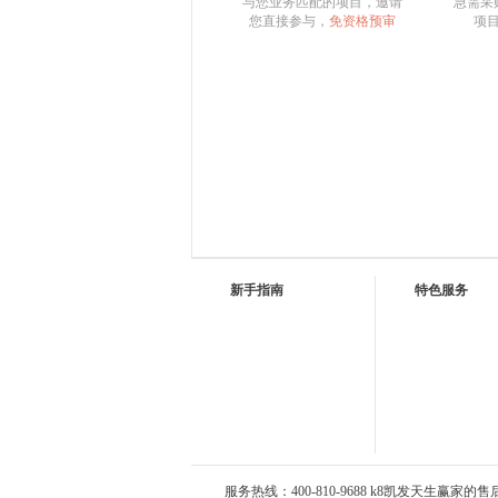
与您业务匹配的项目，邀请
急需采
您直接参与，
免资格预审
项
新手指南
特色服务
服务热线：400-810-9688 k8凯发天生赢家的售后服务