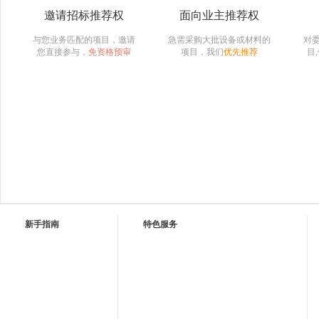
邀请招标推荐权
面向业主推荐权
与您业务匹配的项目，邀请
急需采购大批设备或材料的
对
您直接参与，
免资格预审
项目，我们
优先推荐
目
新手指南
特色服务