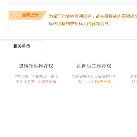
为保证您能够顺利投标，请在投标或购买招标
标代理机构或招标人的解释为准。
相关单位
邀请招标推荐权
面向业主推荐权
与您业务匹配的项目，邀请
急需采购大批设备或材料的
对
您直接参与，
免资格预审
项目，我们
优先推荐
目