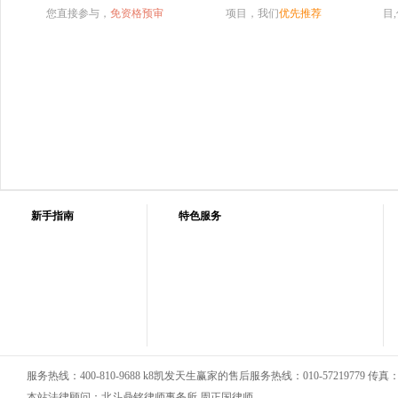
您直接参与，
免资格预审
项目，我们
优先推荐
目
新手指南
特色服务
服务热线：400-810-9688 k8凯发天生赢家的售后服务热线：010-57219779 传真：01
本站法律顾问：北斗鼎铭律师事务所 周正国律师