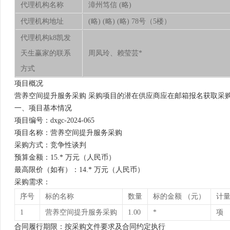
代理机构名称
漳州笃信 (略)
代理机构地址
(略) (略) (略) 78号（5楼）
代理机构k8凯发
天生赢家的联系
周凤玲、赖莹芸*
方式
项目概况
营养空间提升服务采购 采购项目的潜在供应商应在邮箱报名获取采购文件
一、项目基本情况
项目编号：dxgc-2024-065
项目名称：营养空间提升服务采购
采购方式：竞争性谈判
预算金额：15.* 万元（人民币）
最高限价（如有）：14.* 万元（人民币）
采购需求：
序号
标的名称
数量
标的金额 （元）
计
1
营养空间提升服务采购
1.00
*
项
合同履行期限：按采购文件要求及合同约定执行