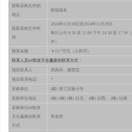
获取采购文件的
邮箱报名
地点
2024年11月18日至2024年11月20日
获取采购文件时
每日上午:8:30 至 12:00 下午:14:30 至 
间
外）
预算金额
￥15.*万元（人民币）
联系人及k8凯发天生赢家的联系方式：
项目联系人
周凤玲、赖莹芸
项目联系电话
*
采购单位
(略) 第三实验小学
采购单位地址
(略) (略) (略) 以北、 (略) 以西、 (略) 以南
采购单位k8凯发
天生赢家的联系
郑老师
方式