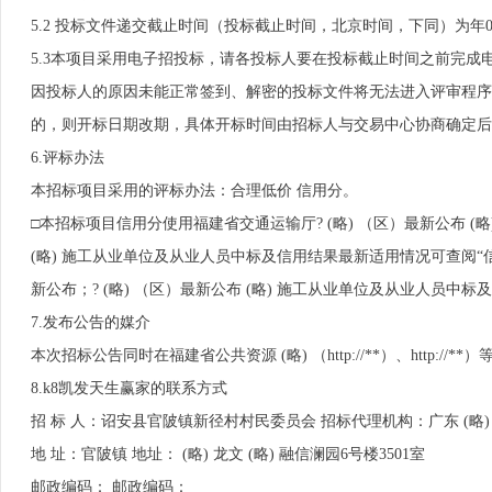
5.2 投标文件递交截止时间（投标截止时间，北京时间，下同）为年09月05日0
5.3本项目采用电子招投标，请各投标人要在投标截止时间之前完成
因投标人的原因未能正常签到、解密的投标文件将无法进入评审程序
的，则开标日期改期，具体开标时间由招标人与交易中心协商确定后
6.评标办法
本招标项目采用的评标办法：合理低价 信用分。
□本招标项目信用分使用福建省交通运输厅? (略) （区）最新公布
(略) 施工从业单位及从业人员中标及信用结果最新适用情况可查阅“信用
新公布；? (略) （区）最新公布 (略) 施工从业单位及从业人员中
7.发布公告的媒介
本次招标公告同时在福建省公共资源 (略) （http://**）、http://*
8.k8凯发天生赢家的联系方式
招 标 人：诏安县官陂镇新径村村民委员会 招标代理机构：广东 (略)
地 址：官陂镇 地址： (略) 龙文 (略) 融信澜园6号楼3501室
邮政编码： 邮政编码：