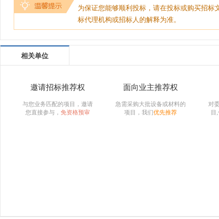
为保证您能够顺利投标，请在投标或购买招标
标代理机构或招标人的解释为准。
相关单位
邀请招标推荐权
面向业主推荐权
与您业务匹配的项目，邀请
急需采购大批设备或材料的
对
您直接参与，
免资格预审
项目，我们
优先推荐
目