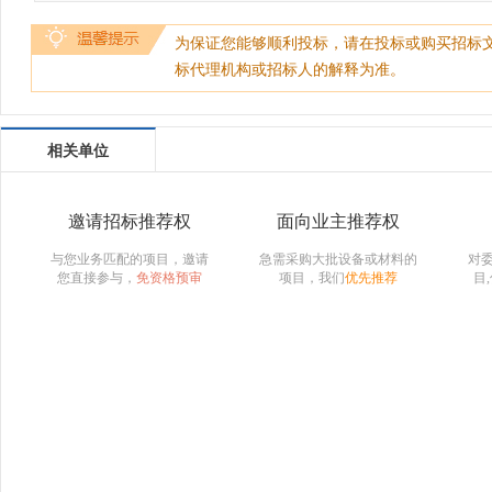
为保证您能够顺利投标，请在投标或购买招标
标代理机构或招标人的解释为准。
相关单位
邀请招标推荐权
面向业主推荐权
与您业务匹配的项目，邀请
急需采购大批设备或材料的
对
您直接参与，
免资格预审
项目，我们
优先推荐
目