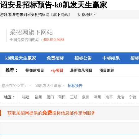
诏安县招标预告-k8凯发天生赢家
您好,欢迎您来到诏安县招标网【旗下网站】
切换地区
采招网旗下网站
全国免费咨询电话：
400-810-9688
k8凯发天生赢家
免费招标
招标公告
中标结果
招标
推荐：
拟在建项目
vip项目
最新收录项目
项目追踪
您所在的位置： >
k8凯发天生赢家
>
招标预告
地区：
福建
福州
厦门
莆田
三明
泉州
漳州
南平
龙岩
宁德
免费
获取采招网提供的
投标信息邮件定制服务